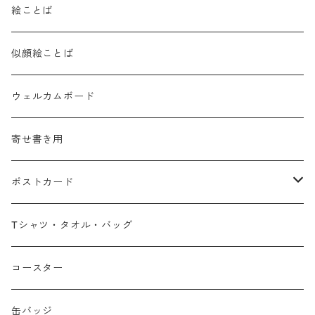
絵ことば
似顔絵ことば
ウェルカムボード
寄せ書き用
ポストカード
広島弁
Tシャツ・タオル・バッグ
春
コースター
夏
缶バッジ