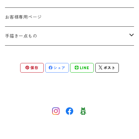
秋
お客様専用ページ
冬
手描き一点もの
季節なし
手描き布バッグ
保存
シェア
LINE
ポスト
お祝い
手描きウォールポケット
感謝
応援
ほんわか