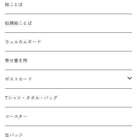
絵ことば
似顔絵ことば
ウェルカムボード
寄せ書き用
ポストカード
広島弁
Tシャツ・タオル・バッグ
春
コースター
夏
缶バッジ