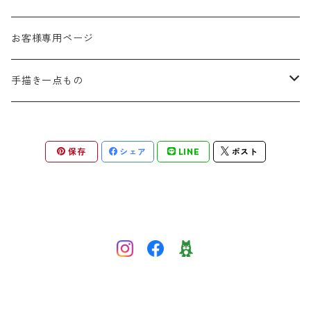
秋
お客様専用ページ
冬
手描き一点もの
季節なし
手描き布バッグ
保存
シェア
LINE
ポスト
お祝い
手描きウォールポケット
感謝
応援
ほんわか