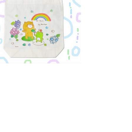
SOLD OUT
描き布バッグ/一点もの(カエルレインボ
ー)
¥4,400