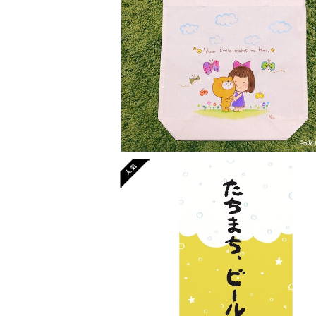
SOLD OUT
手描き布バッグ(オーダー可能)
¥5,500
SOLD OUT
タオル『たちまちビール。』
¥2,750