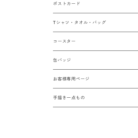
ポストカード
広島弁
Tシャツ・タオル・バッグ
春
コースター
夏
缶バッジ
秋
お客様専用ページ
冬
手描き一点もの
季節なし
手描き布バッグ
お祝い
手描きウォールポケット