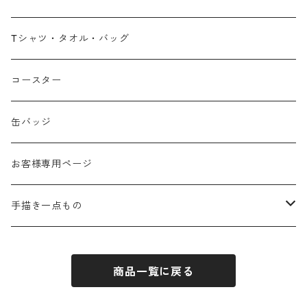
広島弁
Tシャツ・タオル・バッグ
春
コースター
夏
缶バッジ
秋
お客様専用ページ
冬
手描き一点もの
季節なし
手描き布バッグ
商品一覧に戻る
お祝い
手描きウォールポケット