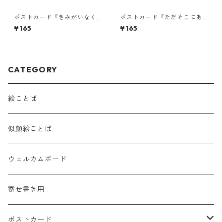
ポストカード『きみがいなく
ポストカード『ただそこにあ
ちゃ だめなんよ。』
る。風にゆらり・・・』
¥165
¥165
CATEGORY
絵ことば
似顔絵ことば
ウェルカムボード
寄せ書き用
ポストカード