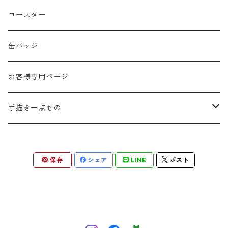
春
コースター
夏
缶バッジ
秋
お客様専用ページ
冬
手描き一点もの
季節なし
手描き布バッグ
保存
シェア
LINE
ポスト
お祝い
手描きウォールポケット
感謝