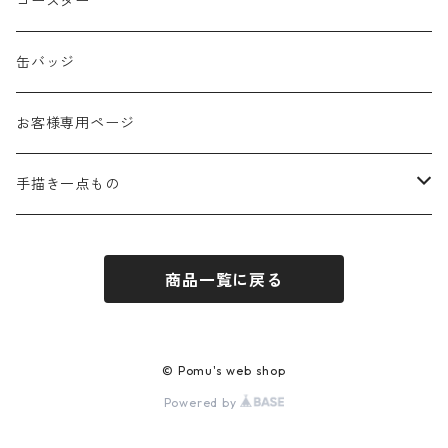
春
コースター
夏
缶バッジ
秋
お客様専用ページ
冬
手描き一点もの
季節なし
手描き布バッグ
商品一覧に戻る
お祝い
手描きウォールポケット
感謝
© Pomu's web shop
Powered by
応援