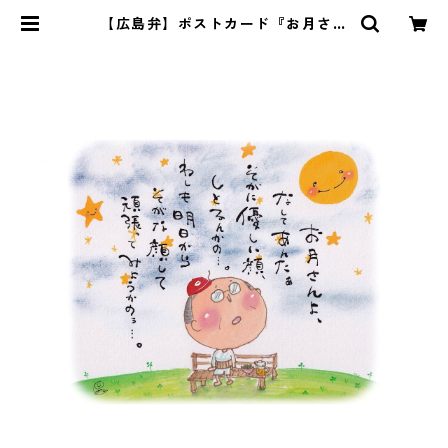
【広島弁】ポストカード『お月さん
よ、なしてあんたぁ・・・』 | Pom
u's web shop