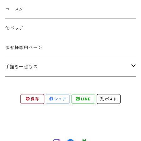
春
コースター
夏
缶バッジ
秋
お客様専用ページ
冬
手描き一点もの
季節なし
手描き布バッグ
保存
シェア
LINE
ポスト
お祝い
手描きウォールポケット
感謝