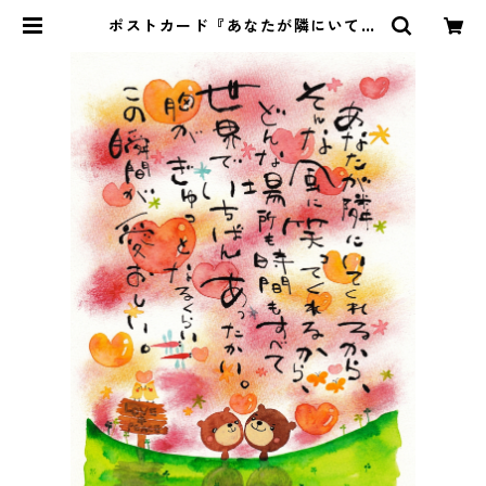
ポストカード『あなたが隣にいてく
れるから、・・・』 | Pomu's web
shop