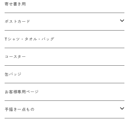
寄せ書き用
ポストカード
広島弁
Tシャツ・タオル・バッグ
春
コースター
夏
缶バッジ
秋
お客様専用ページ
冬
手描き一点もの
季節なし
手描き布バッグ