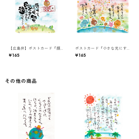
【広島弁】ポストカード『顔
ポストカード『小さな光にす
上げて、真っ直ぐ明日へ進み
ぎないが・・・』
¥165
¥165
んさい。・・・』
その他の商品