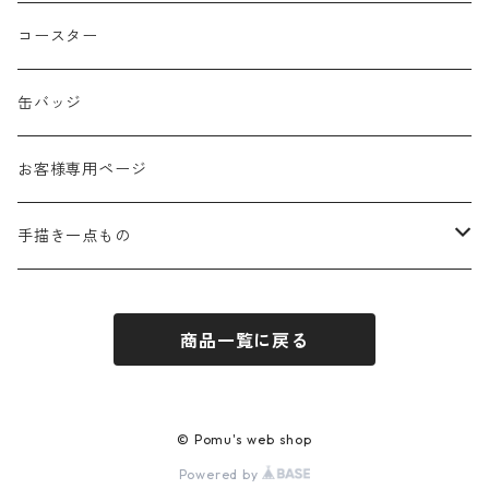
春
コースター
夏
缶バッジ
秋
お客様専用ページ
冬
手描き一点もの
季節なし
手描き布バッグ
商品一覧に戻る
お祝い
手描きウォールポケット
感謝
© Pomu's web shop
Powered by