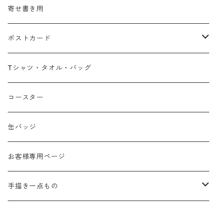
寄せ書き用
ポストカード
広島弁
Tシャツ・タオル・バッグ
春
コースター
夏
缶バッジ
秋
お客様専用ページ
冬
手描き一点もの
季節なし
手描き布バッグ