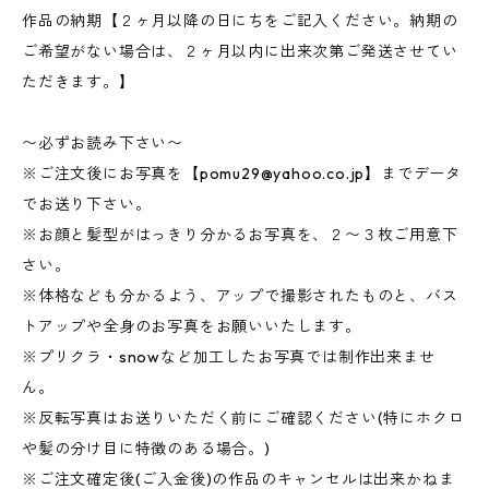
作品の納期【２ヶ月以降の日にちをご記入ください。納期の
ご希望がない場合は、２ヶ月以内に出来次第ご発送させてい
ただきます。】
〜必ずお読み下さい〜
※ご注文後にお写真を【
pomu29@yahoo.co.jp
】までデータ
でお送り下さい。
※お顔と髪型がはっきり分かるお写真を、２〜３枚ご用意下
さい。
※体格なども分かるよう、アップで撮影されたものと、バス
トアップや全身のお写真をお願いいたします。
※プリクラ・snowなど加工したお写真では制作出来ませ
ん。
※反転写真はお送りいただく前にご確認ください(特にホクロ
や髪の分け目に特徴のある場合。)
※ご注文確定後(ご入金後)の作品のキャンセルは出来かねま