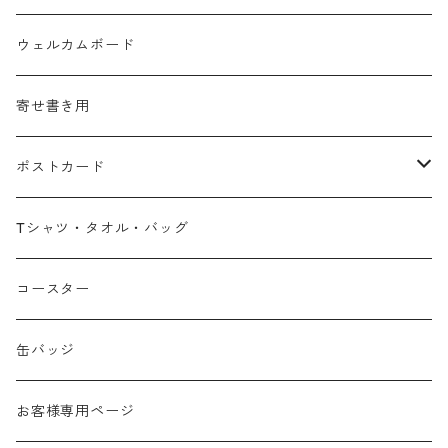
ウェルカムボード
寄せ書き用
ポストカード
広島弁
Tシャツ・タオル・バッグ
春
コースター
夏
缶バッジ
秋
お客様専用ページ