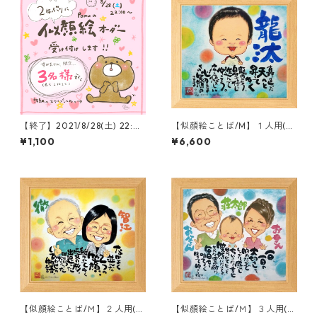
【終了】2021/8/28(土) 22:0
【似顔絵ことば/M】１人用(額
0〜 限定３名様 オーダー受け
付き)
¥1,100
¥6,600
付けます。】
【似顔絵ことば/Ｍ】２人用(額
【似顔絵ことば/Ｍ】３人用(額