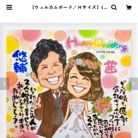
【ウェルカムボード／Ｍサイズ】(額
付き) | Pomu's web shop