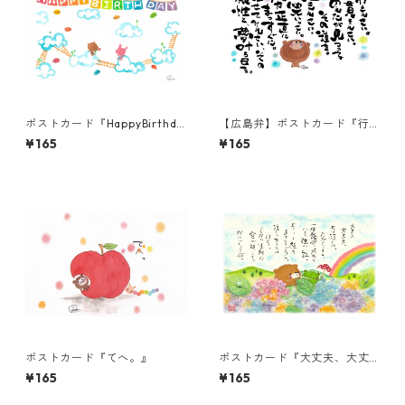
ポストカード『HappyBirthda
【広島弁】ポストカード『行
y(くも)』
きんさい。貫きんさ
¥165
¥165
い。・・・』
ポストカード『てへ。』
ポストカード『大丈夫、大丈
夫。その涙は、たからも
¥165
¥165
の。』