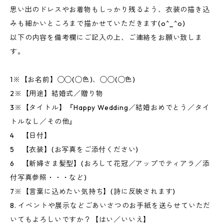
思い出のドレスやお着物もしっかり残るよう、衣装の描き込
みも細かいところまで描かせていただきます(o^_^o)
以下の内容を備考欄にご記入の上、ご連絡をお願い致しま
す。
1※【お名前】◯◯(◯色)、◯◯(◯色)
2※【用途】結婚式／贈り物
3※【タイトル】『Happy Wedding／結婚おめでとう／タイ
トルなし／その他』
4 【日付】
5 【衣装】(お写真をご添付ください)
6 【新婦さま髪型】(おろして花冠／アップでティアラ／添
付写真参照・・・など)
7※【言葉に込めたい気持ち】(詩に反映されます)
8. イベントや展示などごあいさつのお手紙を送らせていただ
いてもよろしいですか？【はい／いいえ】