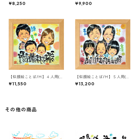
付き)
付き)
¥8,250
¥9,900
【似顔絵ことば/Ｍ】４人用(額
【似顔絵ことば/Ｍ】５人用(額
付き)
つき)
¥11,550
¥13,200
その他の商品