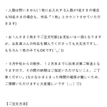
・人数は問いません(１枚にお入れする人数が1名さまの場合
も10名さまの場合も、作品『１枚』とカウントさせていただ
きます)
・お１人さま２枚までご注文可能(お支払いは一括となります
が、お友達ぶんの作品を頼んでくださっても大丈夫ですし、
もちろん１枚のみでもOKです( ´◡` ))
・９月中旬からの制作、１２月末までに出来次第ご発送とな
りますので、その間の納期はご指定いただけないこと、ご了
承ください。(なかなかまとまった時間の確保が難しいため、
ご理解いただけますと大変嬉しいです（ ; ; ）♡)
【ご注文方法】