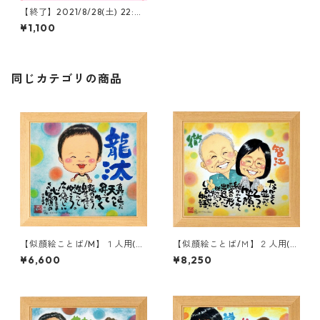
【終了】2021/8/28(土) 22:0
0〜 限定３名様 オーダー受け
¥1,100
付けます。】
同じカテゴリの商品
【似顔絵ことば/M】１人用(額
【似顔絵ことば/Ｍ】２人用(額
付き)
付き)
¥6,600
¥8,250