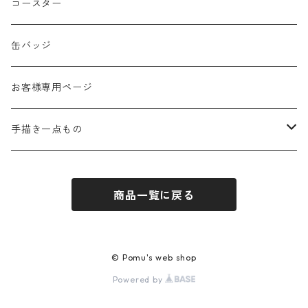
春
コースター
夏
缶バッジ
秋
お客様専用ページ
冬
手描き一点もの
季節なし
手描き布バッグ
商品一覧に戻る
お祝い
手描きウォールポケット
感謝
© Pomu's web shop
Powered by
応援