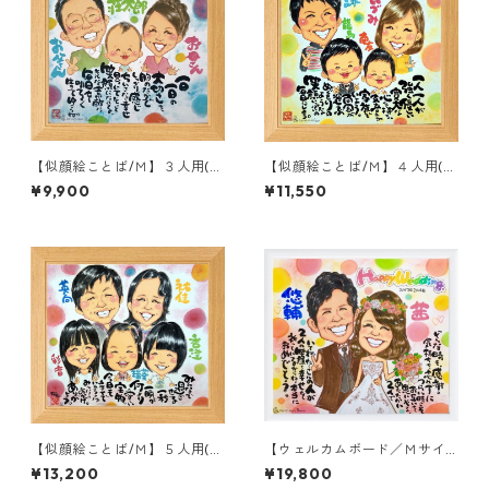
【似顔絵ことば/Ｍ】３人用(額
【似顔絵ことば/Ｍ】４人用(額
付き)
付き)
¥9,900
¥11,550
【似顔絵ことば/Ｍ】５人用(額
【ウェルカムボード／Ｍサイ
つき)
ズ】(額付き)
¥13,200
¥19,800