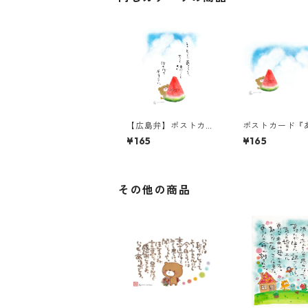
【広島弁】ポストカー
ポストカード『
ド『まぁそがにあせら
らと、スイカく
¥165
¥165
んと』
ん（言葉なし）
その他の商品