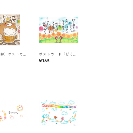
島弁】ポストカー
ポストカード『ぼくの
たちまちビール』
日々を輝かせるの
¥165
は・・・』