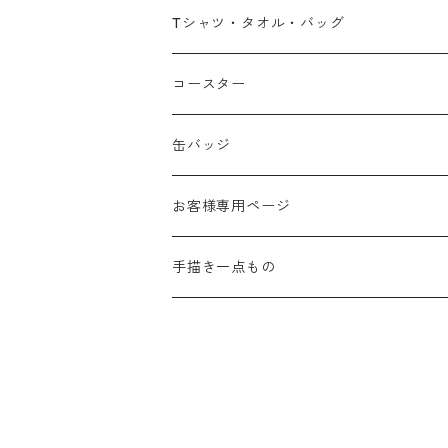
広島弁
Tシャツ・タオル・バッグ
春
コースター
夏
缶バッジ
秋
お客様専用ページ
冬
手描き一点もの
季節なし
手描き布バッグ
お祝い
手描きウォールポケット