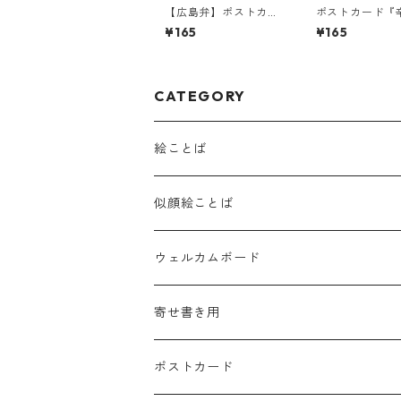
【広島弁】ポストカー
ポストカード『
ド『いつもは恥ずかし
た日々も、苦し
¥165
¥165
ゅーて』
思いも・・・』
CATEGORY
絵ことば
似顔絵ことば
ウェルカムボード
寄せ書き用
ポストカード