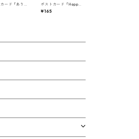
トカード『ありが
ポストカード『Happy
(トンボ)』
Birthday(くも)』
¥165