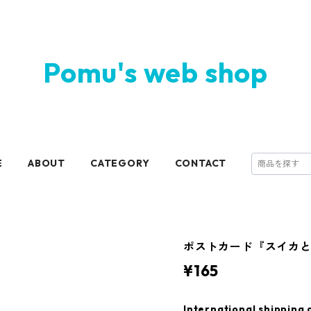
Pomu's web shop
E
ABOUT
CATEGORY
CONTACT
ポストカード『スイカ
¥165
International shipping 