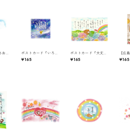
あおぞ
ポストカード『いろん
ポストカード『大丈
【広
まちゃ
なことがあるけれど』
夫、大丈夫。その涙
ド『
¥165
¥165
¥165
』
は、たからもの。』