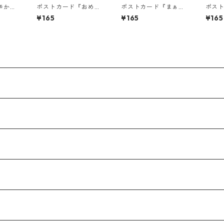
辛かっ
ポストカード『おめで
ポストカード『まぁる
ポス
かった
とうが 届きますよう
く、まぁるく。』
とう。
¥165
¥165
¥165
に。』