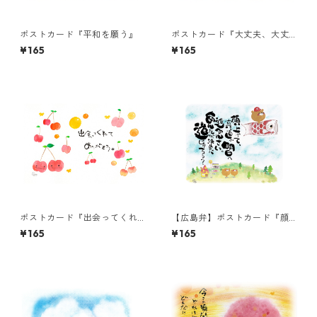
ポストカード『平和を願う』
ポストカード『大丈夫、大丈
夫。その涙は、たからも
¥165
¥165
の。』
ポストカード『出会ってくれ
【広島弁】ポストカード『顔
て ありがとう。』
上げて、真っ直ぐ明日へ進み
¥165
¥165
んさい。・・・』