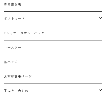
寄せ書き用
ポストカード
広島弁
Tシャツ・タオル・バッグ
春
コースター
夏
缶バッジ
秋
お客様専用ページ
冬
手描き一点もの
季節なし
手描き布バッグ