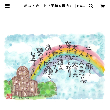
ポストカード『平和を願う』 | Pom
u's web shop