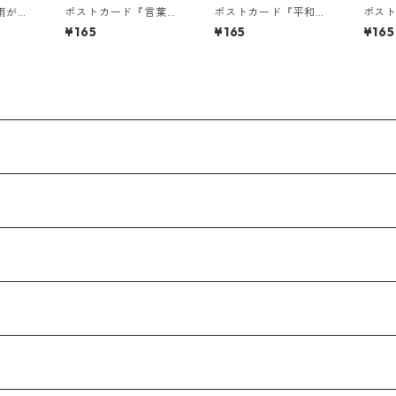
雨が降
ポストカード『言葉じ
ポストカード『平和を
ポス
ら
ゃ伝えきれない。』
願う』
が隣
¥165
¥165
¥165
ら、