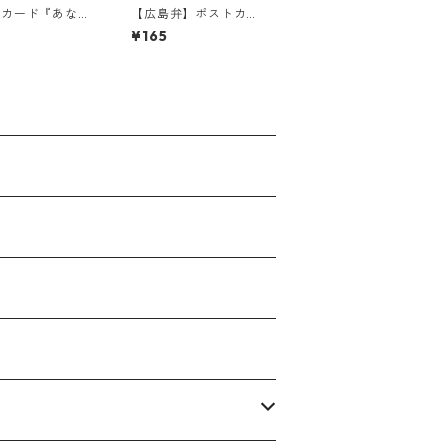
トカード『あなた
【広島弁】ポストカー
にいてくれるか
ド『顔上げて、真っ直
¥165
・・・』
ぐ明日へ進みんさ
い。・・・』