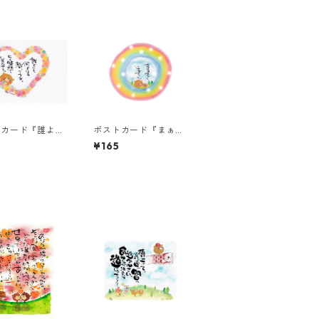
トカード『誰より
ポストカード『まぁる
よりも・・・』
く、まぁるく。』
¥165