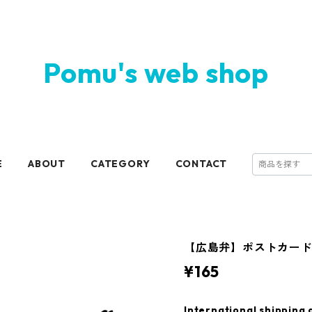
Pomu's web shop
E
ABOUT
CATEGORY
CONTACT
【広島弁】ポストカー
¥165
International shipping 