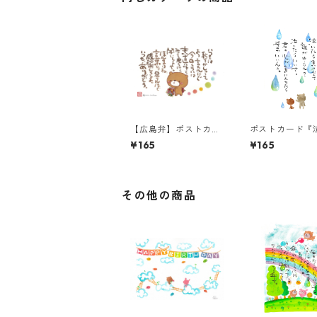
【広島弁】ポストカー
ポストカード『
ド『いつもは恥ずかし
ら負けなんて・
¥165
¥165
ゅーて』
その他の商品