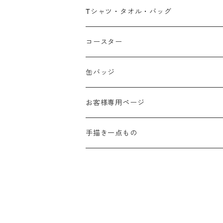
広島弁
Tシャツ・タオル・バッグ
春
コースター
夏
缶バッジ
秋
お客様専用ページ
冬
手描き一点もの
季節なし
手描き布バッグ
お祝い
手描きウォールポケット