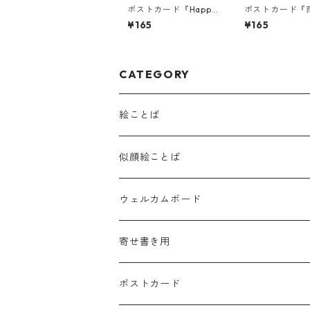
ポストカード『Happy
ポストカード『
Birthday(くも)』
りそうな毎日な
¥165
¥165
ば・・・』
CATEGORY
絵ことば
似顔絵ことば
ウェルカムボード
寄せ書き用
ポストカード