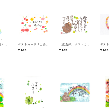
泣いた
ポストカード『出会っ
【広島弁】ポストカー
ポス
・・』
てくれて ありがと
ド『落ち込んだらうま
も 何
¥165
¥165
¥165
う。』
いもんでも』