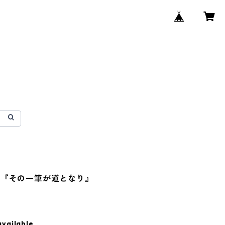
ド『その一筆が道となり』
available