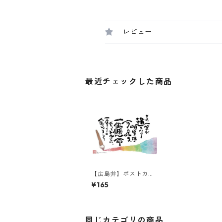
レビュー
最近チェックした商品
【広島弁】ポストカー
ド『その一筆が道とな
¥165
り』
同じカテゴリの商品