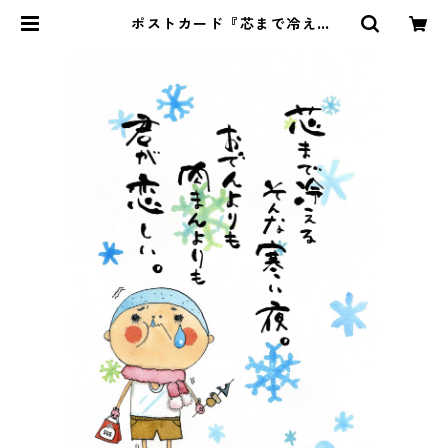
ポストカード『芯まで冷え
る・・・』 | Pomu's web shop