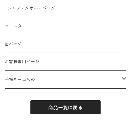
広島弁
Tシャツ・タオル・バッグ
春
コースター
夏
缶バッジ
秋
お客様専用ページ
冬
手描き一点もの
季節なし
手描き布バッグ
商品一覧に戻る
お祝い
手描きウォールポケット