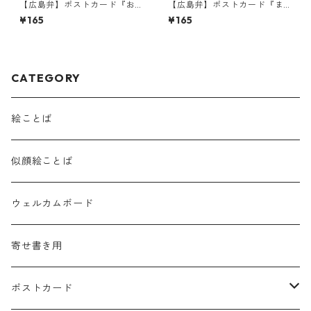
【広島弁】ポストカード『お
【広島弁】ポストカード『ま
まえら いごいごす
ぁそがにあせらんと』
¥165
¥165
な!!!・・・』
CATEGORY
絵ことば
似顔絵ことば
ウェルカムボード
寄せ書き用
ポストカード