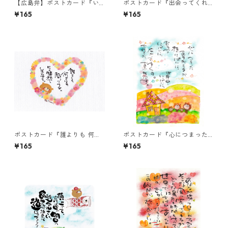
【広島弁】ポストカード『い
ポストカード『出会ってくれ
つもは恥ずかしゅーて』
て ありがとう。』
¥165
¥165
ポストカード『誰よりも 何よ
ポストカード『心につまった
りも・・・』
ありがとうが・・・』
¥165
¥165