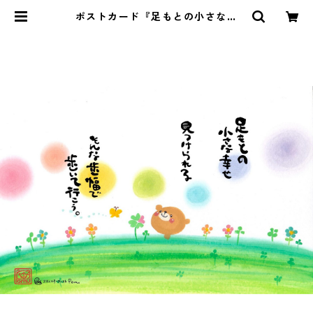
ポストカード『足もとの小さな幸
せ・・・』 | Pomu's web shop