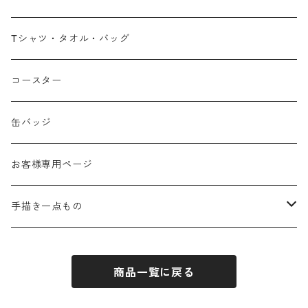
広島弁
Tシャツ・タオル・バッグ
春
コースター
夏
缶バッジ
秋
お客様専用ページ
冬
手描き一点もの
季節なし
手描き布バッグ
商品一覧に戻る
お祝い
手描きウォールポケット