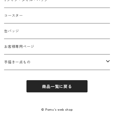
Tシャツ・タオル・バッグ
春
コースター
夏
缶バッジ
秋
お客様専用ページ
冬
手描き一点もの
季節なし
手描き布バッグ
商品一覧に戻る
お祝い
手描きウォールポケット
感謝
© Pomu's web shop