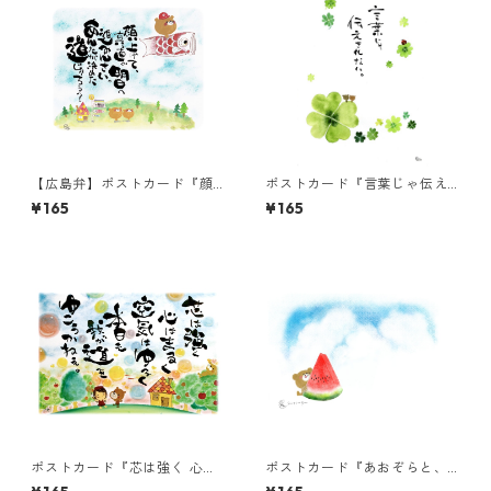
【広島弁】ポストカード『顔
ポストカード『言葉じゃ伝え
上げて、真っ直ぐ明日へ進み
きれない。』
¥165
¥165
んさい。・・・』
ポストカード『芯は強く 心は
ポストカード『あおぞらと、
まるく・・・』
スイカくまちゃん（言葉な