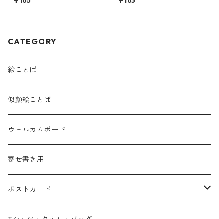
¥165
¥165
し）』
CATEGORY
絵ことば
似顔絵ことば
ウェルカムボード
寄せ書き用
ポストカード
広島弁