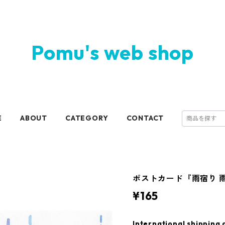
Pomu's web shop
E
ABOUT
CATEGORY
CONTACT
ポストカード『雨宿り 
¥165
International shipping 