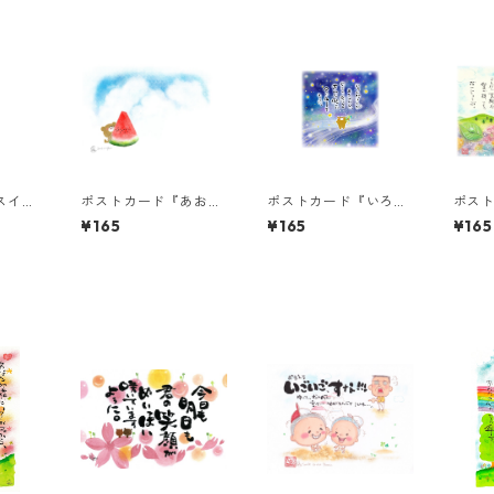
スイカ
ポストカード『あおぞ
ポストカード『いろん
ポス
らと、スイカくまちゃ
なことがあるけれど』
夫、
¥165
¥165
¥165
ん（言葉なし）』
は、