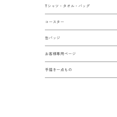
広島弁
Tシャツ・タオル・バッグ
春
コースター
夏
缶バッジ
秋
お客様専用ページ
冬
手描き一点もの
季節なし
手描き布バッグ
お祝い
手描きウォールポケット