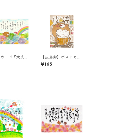
トカード『大丈
【広島弁】ポストカー
大丈夫。その涙
ド『たちまちビール』
¥165
たからもの。』