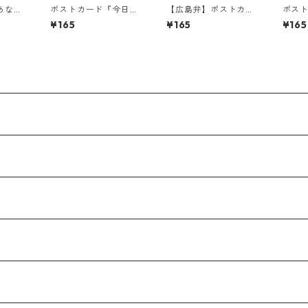
あなた
ポストカード『今日も
【広島弁】ポストカー
ポス
るか
明日も君の笑顔
ド『おまえら いごいご
りそ
¥165
¥165
¥165
が・・・』
すな!!!・・・』
ば・