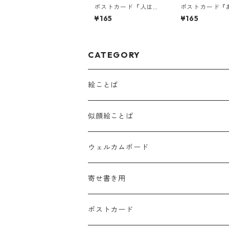
ポストカード『人は、
ポストカード『
心がそばにあるだけ
が隣にいてくれ
¥165
¥165
で・・・』
ら、・・・』
CATEGORY
絵ことば
似顔絵ことば
ウェルカムボード
寄せ書き用
ポストカード