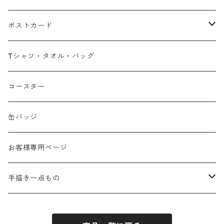
ポストカード
広島弁
Tシャツ・タオル・バッグ
春
コースター
夏
缶バッジ
秋
お客様専用ページ
冬
手描き一点もの
季節なし
手描き布バッグ