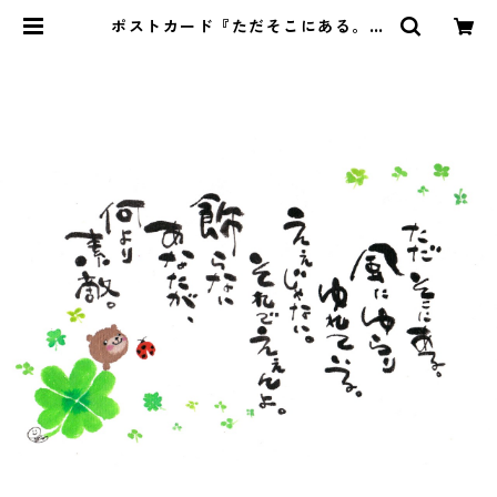
ポストカード『ただそこにある。風
にゆらり・・・』 | Pomu's web s
hop