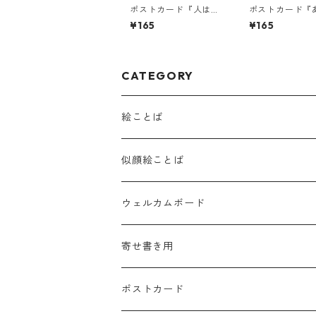
ポストカード『人は、
ポストカード『
心がそばにあるだけ
が隣にいてくれ
¥165
¥165
で・・・』
ら、・・・』
CATEGORY
絵ことば
似顔絵ことば
ウェルカムボード
寄せ書き用
ポストカード