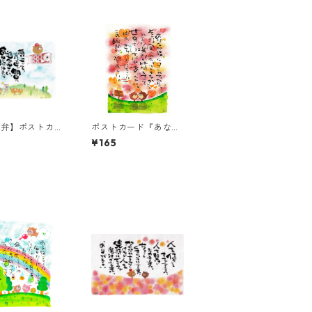
島弁】ポストカー
ポストカード『あなた
顔上げて、真っ直
が隣にいてくれるか
¥165
日へ進みんさ
ら、・・・』
・・・』