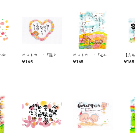
出会っ
ポストカード『誰より
ポストカード『心につ
【広
と
も 何よりも・・・』
まったありがとう
ド『
¥165
¥165
¥165
が・・・』
ぐ明
い。