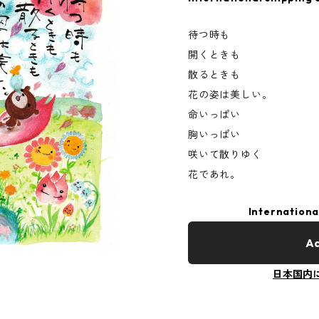
待つ時も
開くときも
散るときも
花の姿は美しい。
命いっぱい
胸いっぱい
咲いて散りゆく
花であれ。
Internationa
Ad
日本国内