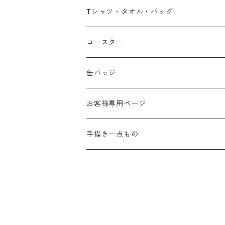
広島弁
Tシャツ・タオル・バッグ
春
コースター
夏
缶バッジ
秋
お客様専用ページ
冬
手描き一点もの
季節なし
手描き布バッグ
お祝い
手描きウォールポケット