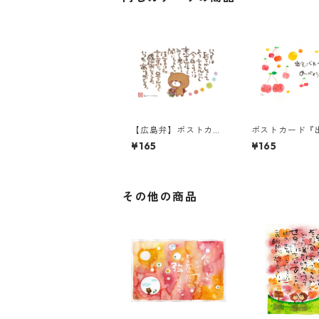
【広島弁】ポストカー
ポストカード『
ド『いつもは恥ずかし
てくれて ありが
¥165
¥165
ゅーて』
う。』
その他の商品