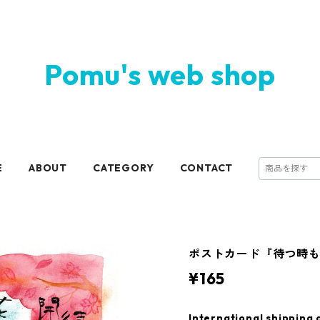
Pomu's web shop
E
ABOUT
CATEGORY
CONTACT
ポストカード『待つ時も
¥165
International shipping 