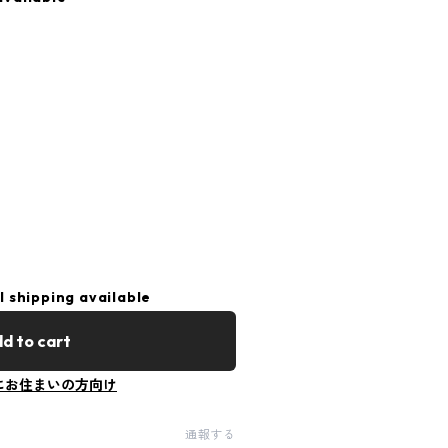
l shipping available
d to cart
にお住まいの方向け
通報する