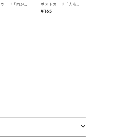
トカード『雨が降
ポストカード『人を優
うな毎日なら
しくする言
¥165
・・』
葉。・・・』