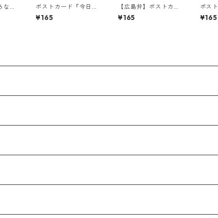
あなた
ポストカード『今日も
【広島弁】ポストカー
ポス
るか
明日も君の笑顔
ド『おまえら いごいご
りそ
¥165
¥165
¥165
が・・・』
すな!!!・・・』
ば・