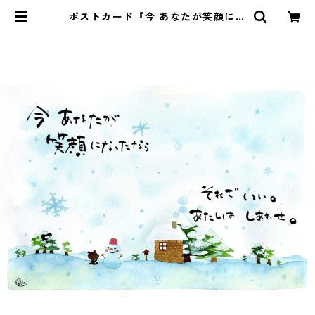
ポストカード『今 あなたが笑顔にな
ったら・・・』 | Pomu's web sho
p