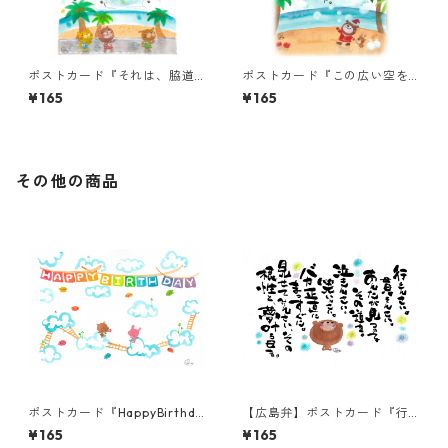
ポストカード『それは、脇道
ポストカード『この広い空を
かもしれん。・・・』
越えて届く、・・・』
¥165
¥165
その他の商品
ポストカード『HappyBirthda
【広島弁】ポストカード『行
y(くも)』
きんさい。貫きんさ
¥165
¥165
い。・・・』