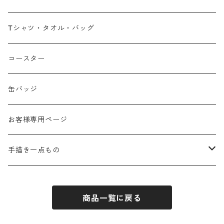
広島弁
Tシャツ・タオル・バッグ
春
コースター
夏
缶バッジ
秋
お客様専用ページ
冬
手描き一点もの
季節なし
手描き布バッグ
商品一覧に戻る
お祝い
手描きウォールポケット