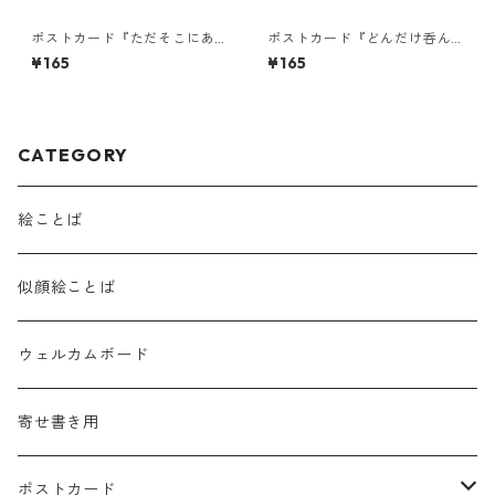
ポストカード『ただそこにあ
ポストカード『どんだけ呑ん
る。風にゆらり・・・』
でも・・・』
¥165
¥165
CATEGORY
絵ことば
似顔絵ことば
ウェルカムボード
寄せ書き用
ポストカード