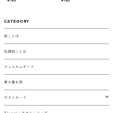
¥165
¥165
も・・・』
CATEGORY
絵ことば
似顔絵ことば
ウェルカムボード
寄せ書き用
ポストカード
広島弁