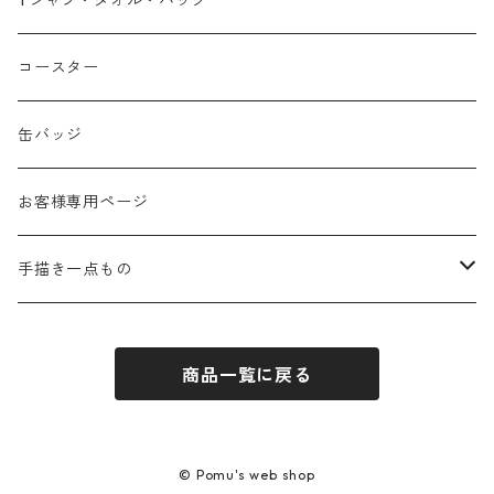
Tシャツ・タオル・バッグ
春
コースター
夏
缶バッジ
秋
お客様専用ページ
冬
手描き一点もの
季節なし
手描き布バッグ
商品一覧に戻る
お祝い
手描きウォールポケット
感謝
© Pomu's web shop