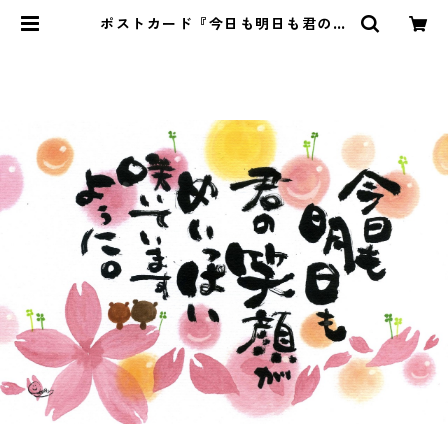
ポストカード『今日も明日も君の笑
顔が・・・』 | Pomu's web shop