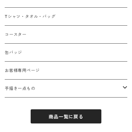
広島弁
Tシャツ・タオル・バッグ
春
コースター
夏
缶バッジ
秋
お客様専用ページ
冬
手描き一点もの
季節なし
手描き布バッグ
商品一覧に戻る
お祝い
手描きウォールポケット