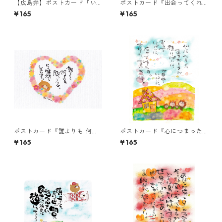
【広島弁】ポストカード『い
ポストカード『出会ってくれ
つもは恥ずかしゅーて』
て ありがとう。』
¥165
¥165
ポストカード『誰よりも 何よ
ポストカード『心につまった
りも・・・』
ありがとうが・・・』
¥165
¥165