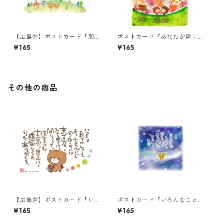
【広島弁】ポストカード『顔
ポストカード『あなたが隣に
上げて、真っ直ぐ明日へ進み
いてくれるから、・・・』
¥165
¥165
んさい。・・・』
その他の商品
【広島弁】ポストカード『い
ポストカード『いろんなこと
つもは恥ずかしゅーて』
があるけれど』
¥165
¥165