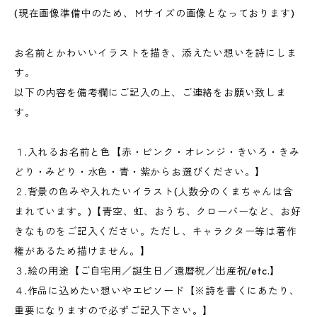
(現在画像準備中のため、Ｍサイズの画像となっております)
お名前とかわいいイラストを描き、添えたい想いを詩にしま
す。
以下の内容を備考欄にご記入の上、ご連絡をお願い致しま
す。
１.入れるお名前と色【赤・ピンク・オレンジ・きいろ・きみ
どり・みどり・水色・青・紫からお選びください。】
２.背景の色みや入れたいイラスト(人数分のくまちゃんは含
まれています。)【青空、虹、おうち、クローバーなど、お好
きなものをご記入ください。ただし、キャラクター等は著作
権があるため描けません。】
３.絵の用途【ご自宅用／誕生日／還暦祝／出産祝/etc.】
４.作品に込めたい想いやエピソード【※詩を書くにあたり、
重要になりますので必ずご記入下さい。】