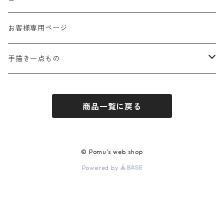
秋
お客様専用ページ
冬
手描き一点もの
季節なし
手描き布バッグ
商品一覧に戻る
お祝い
手描きウォールポケット
感謝
© Pomu's web shop
Powered by
応援
ほんわか