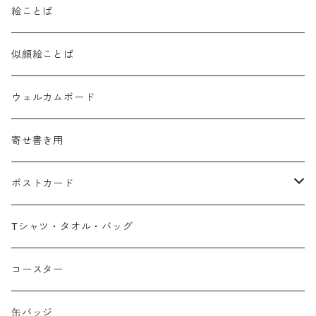
絵ことば
似顔絵ことば
ウェルカムボード
寄せ書き用
ポストカード
広島弁
Tシャツ・タオル・バッグ
春
コースター
夏
缶バッジ