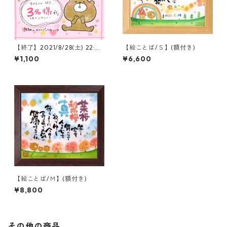
【終了】2021/8/28(土) 22:0
【絵ことば/Ｓ】(額付き)
0〜 限定３名様 オーダー受け
¥1,100
¥6,600
付けます。】
【絵ことば/Ｍ】(額付き)
¥8,800
その他の商品