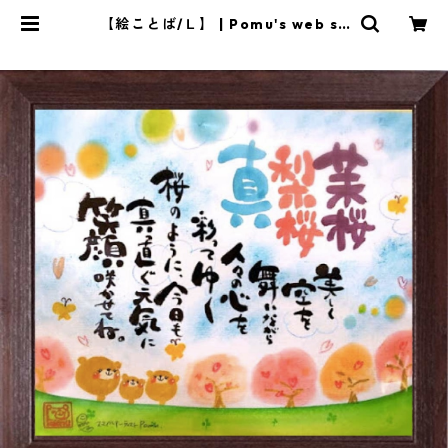
【絵ことば/Ｌ】 | Pomu's web sh
op