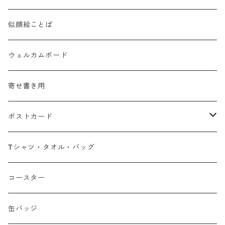
似顔絵ことば
ウェルカムボード
寄せ書き用
ポストカード
広島弁
Tシャツ・タオル・バッグ
春
コースター
夏
缶バッジ