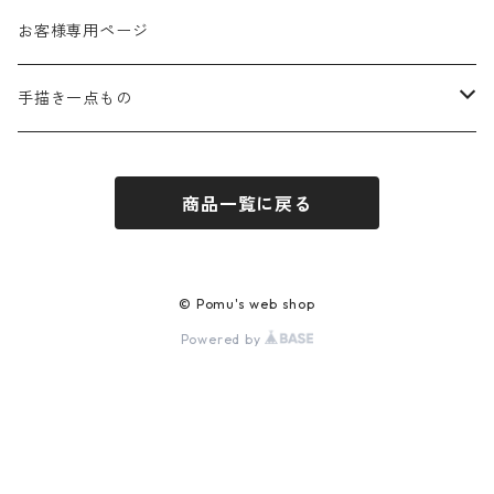
秋
お客様専用ページ
冬
手描き一点もの
季節なし
手描き布バッグ
商品一覧に戻る
お祝い
手描きウォールポケット
感謝
© Pomu's web shop
Powered by
応援
ほんわか