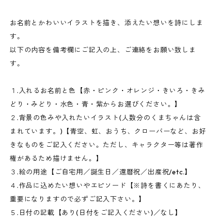
お名前とかわいいイラストを描き、添えたい想いを詩にしま
す。
以下の内容を備考欄にご記入の上、ご連絡をお願い致しま
す。
１.入れるお名前と色【赤・ピンク・オレンジ・きいろ・きみ
どり・みどり・水色・青・紫からお選びください。】
２.背景の色みや入れたいイラスト(人数分のくまちゃんは含
まれています。)【青空、虹、おうち、クローバーなど、お好
きなものをご記入ください。ただし、キャラクター等は著作
権があるため描けません。】
３.絵の用途【ご自宅用／誕生日／還暦祝／出産祝/etc.】
４.作品に込めたい想いやエピソード【※詩を書くにあたり、
重要になりますので必ずご記入下さい。】
５.日付の記載【あり(日付をご記入ください)／なし】