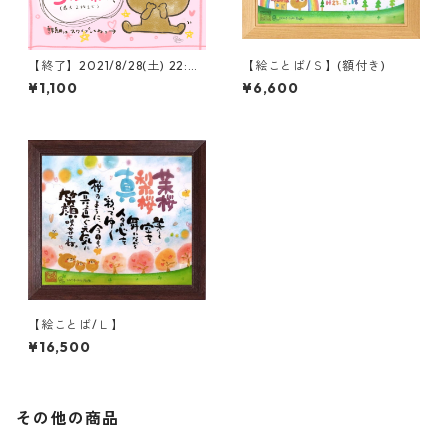
【終了】2021/8/28(土) 22:0
【絵ことば/Ｓ】(額付き)
0〜 限定３名様 オーダー受け
¥1,100
¥6,600
付けます。】
【絵ことば/Ｌ】
¥16,500
その他の商品