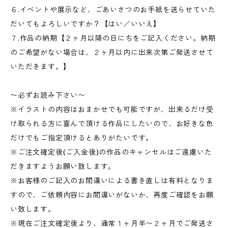
６.イベントや展示など、ごあいさつのお手紙を送らせていた
だいてもよろしいですか？【はい／いいえ】
７.作品の納期【２ヶ月以降の日にちをご記入ください。納期
のご希望がない場合は、２ヶ月以内に出来次第ご発送させて
いただきます。】
〜必ずお読み下さい〜
※イラストの内容はおまかせでも可能ですが、出来るだけ受
け取られる方に喜んで頂ける作品にしたいので、お好きな色
だけでもご指定頂けるとありがたいです。
※ご注文確定後(ご入金後)の作品のキャンセルはご遠慮いた
だきますようお願い致します。
※お客様のご記入のお間違いによる書き直しは有料となりま
すので、ご依頼内容にお間違いがないか、再度ご確認をお願
い致します。
※現在ご注文確定後より、通常１ヶ月半〜２ヶ月でご発送さ