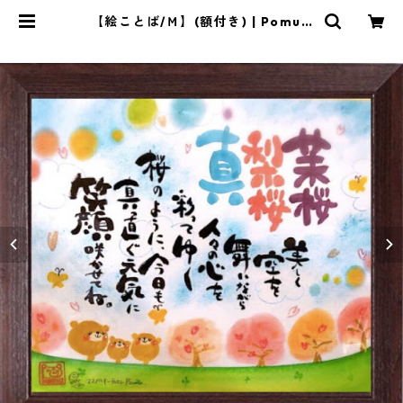
【絵ことば/Ｍ】(額付き) | Pomu's
web shop